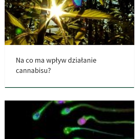
Działanie konopi może być bardzo różne: od euforii do uczucia
[…]
Na co ma wpływ działanie
cannabisu?
Plemniki to małe, ale wysoko wyspecjalizowane komórki, które