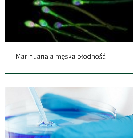
mają jedno […]
Marihuana a męska płodność
Urzędnicy w Urugwaju rozważają, jak legalna marihuana może
pomóc ludziom, […]