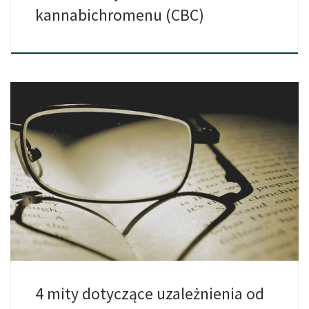
kannabichromenu (CBC)
Uzależnienie od marihuany jest nadal temat dyskusji na całym
świecie, […]
4 mity dotyczące uzależnienia od