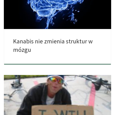
Kanabis nie zmienia struktur w
mózgu
Spójrzmy prawdzie w oczy, rekreacyjni palacze marihuany nie
lubią pracować, […]