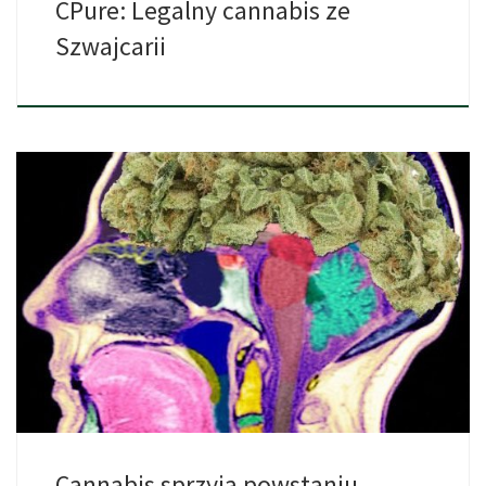
CPure: Legalny cannabis ze
Szwajcarii
Przez ostatnie dziesięciolecia szereg badań próbował
odpowiedzieć na pytanie, czy […]
Cannabis sprzyja powstaniu