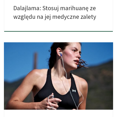
Dalajlama: Stosuj marihuanę ze
względu na jej medyczne zalety
Naukowcy nadali nowe znaczenie terminowi „haj biegacza”.
Nowe odkrycia sugerują, […]