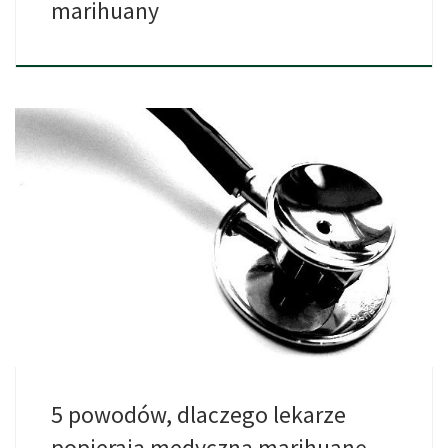
marihuany
1. Marihuana jest stosowana jako lek od ponad 3.000 lat. […]
5 powodów, dlaczego lekarze
popierają medyczną marihuanę