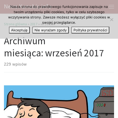
News.Kanabis.info
Nasza strona do prawidłowego funkcjonowania zapisuje na
Przejdź do treści
Me
twoim urządzeniu pliki cookies, tylko w celu szybszego
wczytywania strony. Zawsze możesz wyłączyć pliki cookies w
swojej przeglądarce.
Strona główna
»
2017
»
wrzesień
Akceptuję
Nie wyrażam zgody
Polityka prywatności
Archiwum
miesiąca:
wrzesień 2017
229 wpisów
Pacjenci uzyskują lepsze wyniki w walce z chorobą za pomocą