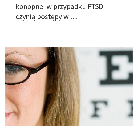
konopnej w przypadku PTSD
czynią postępy w …
Nowe odkrycia sugerują, że składnik chemiczny znajdujący się w
marihuanie […]