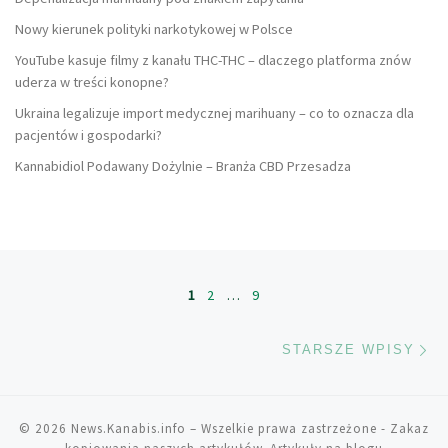
Nowy kierunek polityki narkotykowej w Polsce
YouTube kasuje filmy z kanału THC-THC – dlaczego platforma znów
uderza w treści konopne?
Ukraina legalizuje import medycznej marihuany – co to oznacza dla
pacjentów i gospodarki?
Kannabidiol Podawany Dożylnie – Branża CBD Przesadza
Nawigacja po wpisach
1
2
…
9
St
STARSZE WPISY
© 2026
News.Kanabis.info
– Wszelkie prawa zastrzeżone
- Zakaz