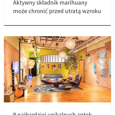
Aktywny składnik marihuany
może chronić przed utratą wzroku
Z tak wieloma aptekami otwierającymi drzwi dla społeczności
(ukłony w […]
9 najbardziej unikalnych aptek