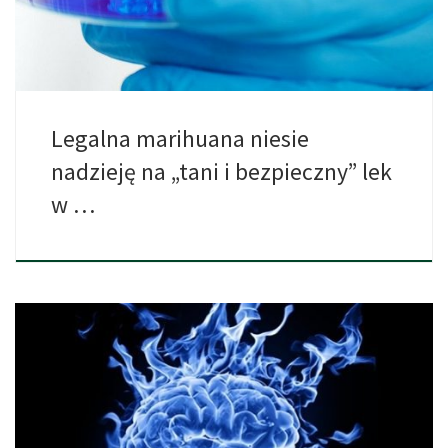
Legalna marihuana niesie
nadzieję na „tani i bezpieczny” lek
w …
Zawsze istniała obawa, że ​​stała konsumpcja marihuany zmienia
skład mózgu. […]