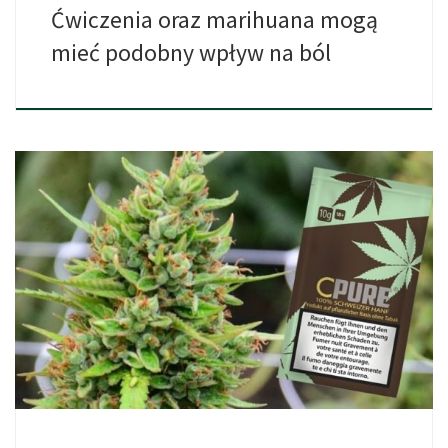
Ćwiczenia oraz marihuana mogą
mieć podobny wpływ na ból
Chodzi tutaj całkowicie legalne pąki cannabisu z zawartością THC
poniżej […]