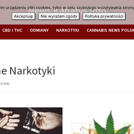
News.Kanabis.info
m urządzeniu pliki cookies, tylko w celu szybszego wczytywania strony
Akceptuję
Nie wyrażam zgody
Polityka prywatności
CBD I THC
ODMIANY
NARKOTYKI
CANNABIS NEWS POLS
ne Narkotyki
isów
W alkoholizmie występują cztery
łka Ecstasy może powodować
czynniki ostrzegawcza,
żne a nawet śmiertelne
proalkoholowa, przewlekła oraz