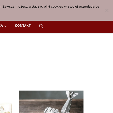
. Zawsze możesz wyłączyć pliki cookies w swojej przeglądarce.
Search
KA
KONTAKT
Niektóre osoby po wypiciu mieszanki
alkoholu z napojem energetycznym