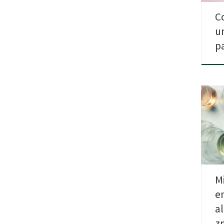
C
u
p
Bada
spoż
ener
M
e
a
z