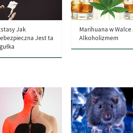
ekwencje ich […]
krytyczna. […]
cstasy Jak
Marihuana w Walce 
iebezpieczna Jest ta
Alkoholizmem
igułka
dliwe skutki palenia tytoniu są
Uwolnienie się na stałe od kokain
wątpienia znane i potwierdzone
jest dla konsumujących często […