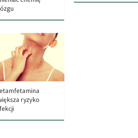
ózgu
alny przegląd badań pokazuje
 szkodliwy wpływ ma
mfetamina na […]
etamfetamina
większa ryzyko
fekcji