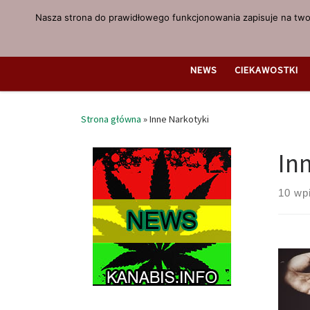
Nasza strona do prawidłowego funkcjonowania zapisuje na twoi
Przejdź do treści
NEWS
CIEKAWOSTKI
Strona główna
»
Inne Narkotyki
In
10 wp
Pigu
powa