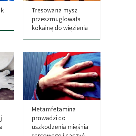
ak
Tresowana mysz
przeszmuglowała
kokainę do więzienia
Szybsze bicie serca, wzrost ciśnienia
ać
krwi, zmęczenie znika.
Metamfetamina sięga […]
Metamfetamina
j
prowadzi do
a
uszkodzenia mięśnia
sercowego i naczyń