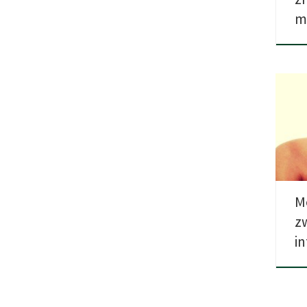
m
Aktu
jaki
meta
M
z
in