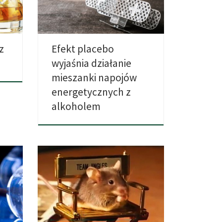
czują […]
z
Efekt placebo
wyjaśnia działanie
mieszanki napojów
energetycznych z
alkoholem
Podczas rutynowej kontroli w jednym
y
z brazylijskich więzień strażnicy
]
odkryli […]