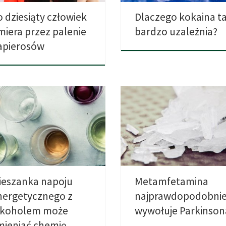
o dziesiąty człowiek
Dlaczego kokaina t
miera przez palenie
bardzo uzależnia?
apierosów
nia na myszach sugerują, że
Szybki kick powodowany przez
ywanie mieszanek napojów
metamfetaminę może wywoływ
getycznych i […]
chorobę Parkinsona. W […]
ieszanka napoju
Metamfetamina
nergetycznego z
najprawdopodobnie
lkoholem może
wywołuje Parkinson
mieniać chemię