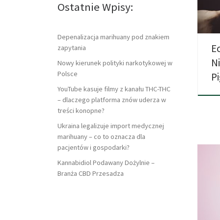
kons
Ostatnie Wpisy:
Depenalizacja marihuany pod znakiem
E
zapytania
N
Nowy kierunek polityki narkotykowej w
Polsce
P
YouTube kasuje filmy z kanału THC-THC
– dlaczego platforma znów uderza w
treści konopne?
Ukraina legalizuje import medycznej
marihuany – co to oznacza dla
pacjentów i gospodarki?
Kannabidiol Podawany Dożylnie –
Branża CBD Przesadza
Szko
bez 
[…]