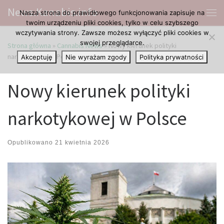
News.Kanabis.info
Nasza strona do prawidłowego funkcjonowania zapisuje na
Przejdź do treści
Me
twoim urządzeniu pliki cookies, tylko w celu szybszego
wczytywania strony. Zawsze możesz wyłączyć pliki cookies w
swojej przeglądarce.
Strona główna
»
Cannabis News
»
Nowy kierunek polityki
narkotykowej w Polsce
Akceptuję
Nie wyrażam zgody
Polityka prywatności
Nowy kierunek polityki
narkotykowej w Polsce
Opublikowano
21 kwietnia 2026