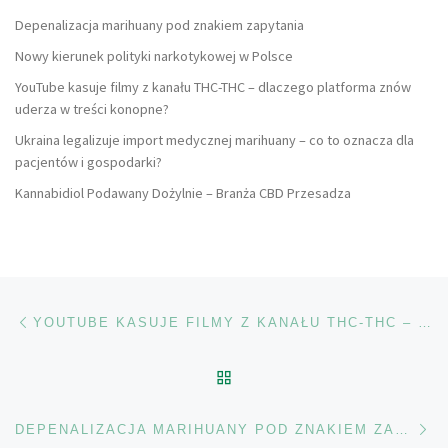
Depenalizacja marihuany pod znakiem zapytania
Nowy kierunek polityki narkotykowej w Polsce
YouTube kasuje filmy z kanału THC-THC – dlaczego platforma znów
uderza w treści konopne?
Ukraina legalizuje import medycznej marihuany – co to oznacza dla
pacjentów i gospodarki?
Kannabidiol Podawany Dożylnie – Branża CBD Przesadza
Nawigacja wpisu
Poprzedni wpis
YOUTUBE KASUJE FILMY Z KANAŁU THC-THC – DLACZEGO PLATFORMA ZNÓW UDERZA W TREŚCI KONOPNE?
POWRÓT DO LISTY POS
Na
DEPENALIZACJA MARIHUANY POD ZNAKIEM ZAPYTANIA