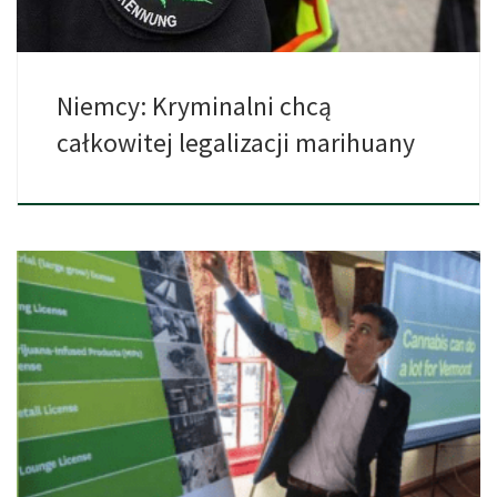
Niemcy: Kryminalni chcą
całkowitej legalizacji marihuany
W dzisiejszych czasach nowości o tym, że w Ameryce
legalizowany […]