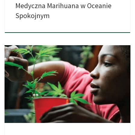
Medyczna Marihuana w Oceanie
Spokojnym
Jamajscy naukowcy odkryli, że cannabidiol czyli CBD, które jest
jednym […]