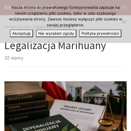
News.Kanabis.info
Nasza strona do prawidłowego funkcjonowania zapisuje na
Przejdź do treści
Me
twoim urządzeniu pliki cookies, tylko w celu szybszego
wczytywania strony. Zawsze możesz wyłączyć pliki cookies w
swojej przeglądarce.
Strona główna
»
Legalizacja Marihuany
Akceptuję
Nie wyrażam zgody
Polityka prywatności
Legalizacja Marihuany
32 wpisy
Krytyczna opinia sejmowych ekspertów może zatrzymać projekt
Prace nad projektem […]