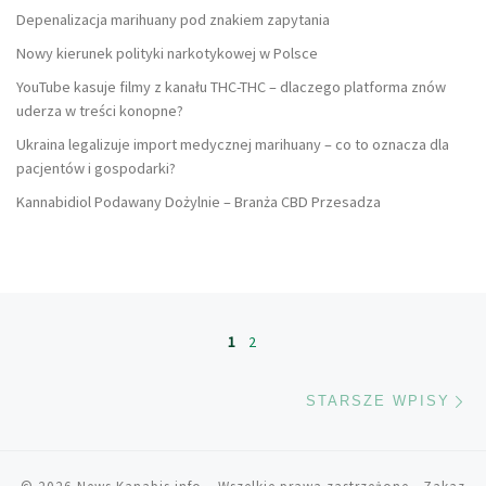
Depenalizacja marihuany pod znakiem zapytania
Nowy kierunek polityki narkotykowej w Polsce
YouTube kasuje filmy z kanału THC-THC – dlaczego platforma znów
uderza w treści konopne?
Ukraina legalizuje import medycznej marihuany – co to oznacza dla
pacjentów i gospodarki?
Kannabidiol Podawany Dożylnie – Branża CBD Przesadza
Nawigacja po wpisach
1
2
St
STARSZE WPISY