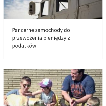
Pancerne samochody do
przewożenia pieniędzy z
podatków
Lekarze w Nowej Zelandii mogą już importować i przepisywać
niepsychoaktywną […]