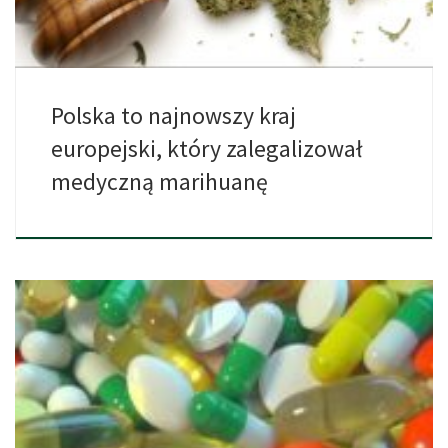
Polska to najnowszy kraj
europejski, który zalegalizował
medyczną marihuanę
Program legalnej marihuany w Polsce wszedł w życie w zeszłym
[…]