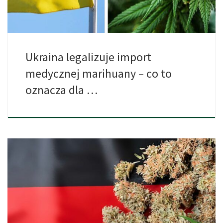
Ukraina legalizuje import
medycznej marihuany – co to
oznacza dla …
W Niemczech legalizacja marihuany od dawna wzbudza ogromne
emocje i […]