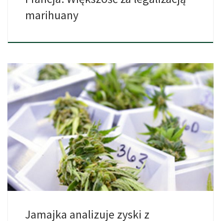
marihuany
Prawa marihuany na Jamajce wkrótce poddane będą drastycznym
zmianom, które […]
Jamajka analizuje zyski z