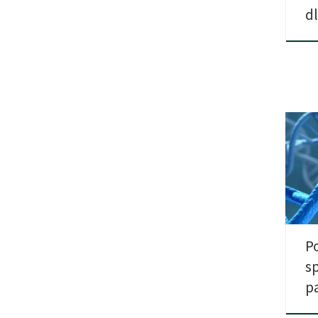
d
Pale
skła
nasz
P
s
p