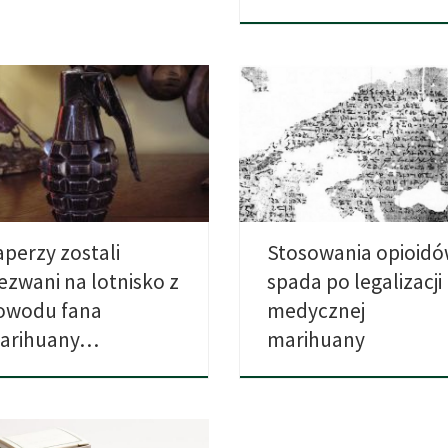
dnicy twierdzą, że loty na
Realizacja programów związanyc
zynarodowym lotnisku w
medyczną marihuaną jest związ
ingham były […]
ze zmniejszeniem […]
aperzy zostali
Stosowania opioid
ezwani na lotnisko z
spada po legalizacji
owodu fana
medycznej
arihuany…
marihuany