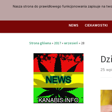
Nasza strona do prawidłowego funkcjonowania zapisuje na twoi
Przejdź do treści
NEWS
CIEKAWOSTKI
Strona główna
»
2017
»
wrzesień
»
28
Dz
25 wp
Wyni
potw