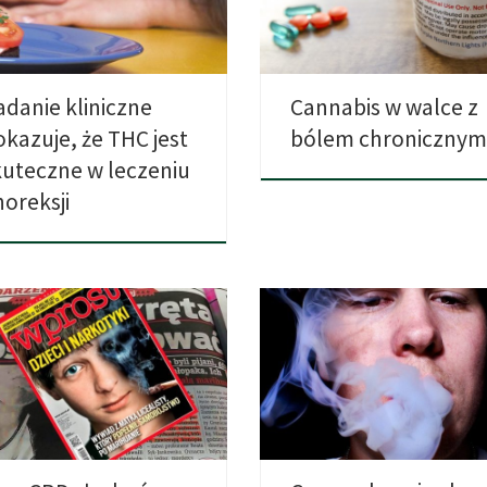
[…]
[…]
adanie kliniczne
Cannabis w walce z
okazuje, że THC jest
bólem chroniczny
kuteczne w leczeniu
noreksji
Jeśli inne produkty mogą zostać
tywną rzeczą, o której mówią
przemianowane, to dlaczego ni
a w związku z marihuaną, […]
marihuana? […]