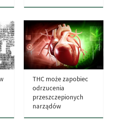
h z
Przeszczepy narządów ratują życie
ana
tysiącom ludzi, ale nie zawsze
przebiega […]
ów
THC może zapobiec
odrzucenia
przeszczepionych
narządów