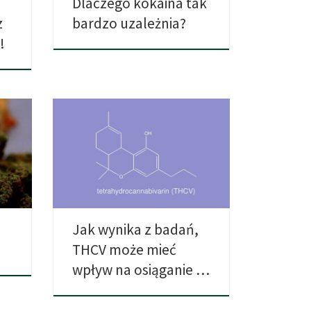
Dlaczego kokaina tak
z
bardzo uzależnia?
!
Nowe badania nad kannabinoidem
e
THCV pokazują, że może ono
zmniejszać […]
Jak wynika z badań,
THCV może mieć
wpływ na osiąganie …