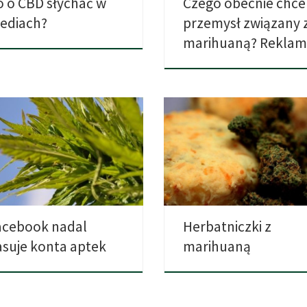
o o CBD słychać w
Czego obecnie chce
ediach?
przemysł związany 
marihuaną? Reklam
zas gdy w grudniu były głośne
Czy kiedykolwiek próbowałeś
padki kasowania przez Instagram
herbatniki, które zrobione były z
słodkich ziemniaków? […]
acebook nadal
Herbatniczki z
asuje konta aptek
marihuaną