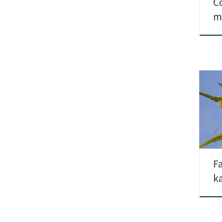
C
m
Podc
przy
[…]
F
k