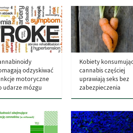
ług nowego badania
Niezabezpieczony seks jest
likowanego w czasopiśmie
ryzykowny. Rezultatem może by
ke, aktywacja receptora
niechciana ciąża albo […]
abinoidowego […]
annabinoidy
Kobiety konsumują
omagają odzyskiwać
cannabis częściej
unkcje motoryczne
uprawiają seks bez
o udarze mózgu
zabezpieczenia
owanie 8. listopada w Stanach
Marihuana może być w stanie