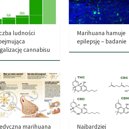
noczonych powiększyło
zmniejszać ilość napadów popr
rotnie liczbę Stanów, […]
hamowanie […]
iczba ludności
Marihuana hamuje
bejmująca
epilepsję – badanie
egalizację cannabisu
wne wszyscy słyszeliśmy i
Tetrahydrokannabinol (THC) jest
ętamy jeszcze ICE BUCKET
najbardziej znanym psychoakty
LLENGE poświęcone […]
kannabinoidem. Znany jest z […]
edyczna marihuana
Najbardziej