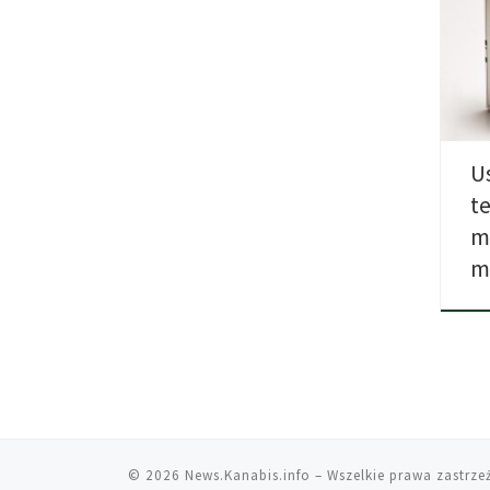
Usta
proj
dost
U
t
m
m
© 2026
News.Kanabis.info
– Wszelkie prawa zastrze