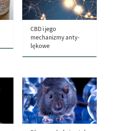
CBD, porównała […]
CBD i jego
m
mechanizmy anty-
lękowe
Uwolnienie się na stałe od kokainy
e
jest dla konsumujących często […]