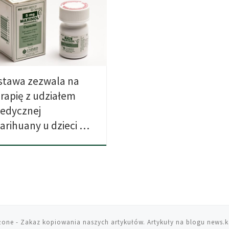
wodawcy w Utah zasponsorowali
ekt ustawy, która pozwoli na
ęp […]
stawa zezwala na
erapię z udziałem
edycznej
arihuany u dzieci …
żone
- Zakaz kopiowania naszych artykułów. Artykuły na blogu news.k