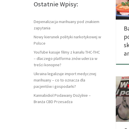
THC 
Ostatnie Wpisy:
Depenalizacja marihuany pod znakiem
B
zapytania
p
Nowy kierunek polityki narkotykowej w
Polsce
s
a
YouTube kasuje filmy z kanału THC-THC
– dlaczego platforma znów uderza w
treści konopne?
Ukraina legalizuje import medycznej
marihuany – co to oznacza dla
pacjentów i gospodarki?
Kannabidiol Podawany Dożylnie –
Pozy
Branża CBD Przesadza
medi