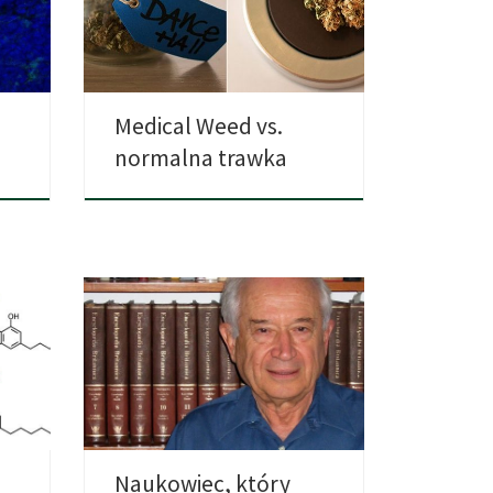
zez
usłyszeć o medycznej marihuanie.
Wielu dystrybutorów […]
Medical Weed vs.
normalna trawka
Raphael Mechoulam był pierwszą
wnym
osobą, która wyilozowała i
syntezowała THC […]
Naukowiec, który