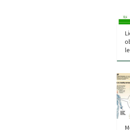
Zjed
dwuk
L
o
l
Zape
pami
CHA
M