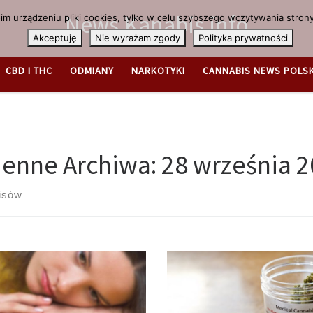
News.Kanabis.info
m urządzeniu pliki cookies, tylko w celu szybszego wczytywania strony
Akceptuję
Nie wyrażam zgody
Polityka prywatności
CBD I THC
ODMIANY
NARKOTYKI
CANNABIS NEWS POLS
ienne Archiwa:
28 września 
isów
ki 3-letniego badania klinicznego
Ból chroniczny może przybrać b
ierdzają po raz pierwszy, że
wyniszczającą formę. Dla wielu o