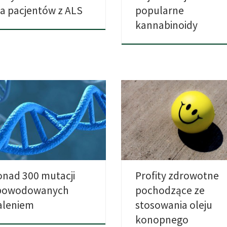
la pacjentów z ALS
popularne
kannabinoidy
nie powoduje raka, ponieważ
• Wegetarianie często mają prob
d papierosa niszczy genetykę
aby dostarczyć sobie optymalną
ych komórek. […]
równowagę […]
onad 300 mutacji
Profity zdrowotne
powodowanych
pochodzące ze
aleniem
stosowania oleju
konopnego