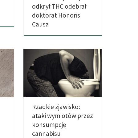
odkrył THC odebrał
doktorat Honoris
Causa
lem,
Mdłości po paleniu? Niektórzy
konsumenci marihuany rozwijają
pewien rodzaj nietolerancji […]
Rzadkie zjawisko:
ataki wymiotów przez
konsumpcję
cannabisu