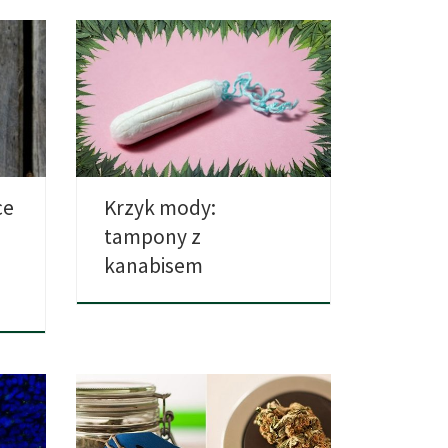
Oto najnowszy sposób zwalczania
ć
bólu miesiączkowego: tampony z
kanabisem Ból […]
ce
Krzyk mody:
tampony z
kanabisem
Ostatnio coraz częściej można