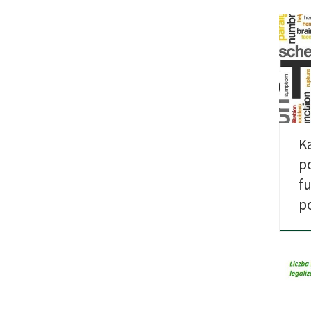
Wed
opub
Stro
kann
K
p
f
p
Głos