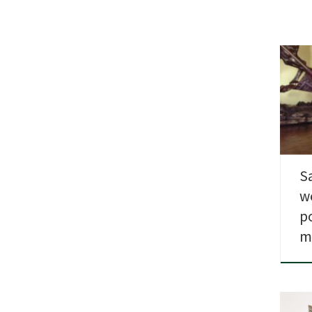
Urzę
międ
Bell
S
w
p
m