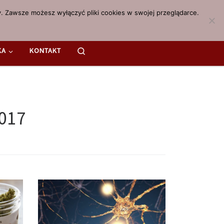
. Zawsze możesz wyłączyć pliki cookies w swojej przeglądarce.
Search
KA
KONTAKT
2017
ardzo
Project CBD, organizacja zajmująca
sób,
się rozpowszechnianiem informacji o