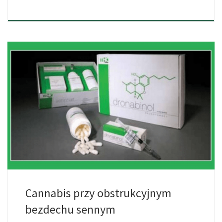
Osoby, które cierpią na obstrukcyjny, czyli zatykający bezdech
senny, u […]
Cannabis przy obstrukcyjnym
bezdechu sennym