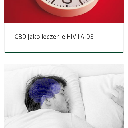
CBD jako leczenie HIV i AIDS
Nauka dotycząca kannabinoidów z dnia na dzień dokonuje
fascynujących odkryć, […]