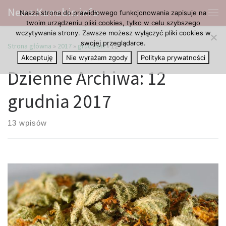
News.Kanabis.info
Nasza strona do prawidłowego funkcjonowania zapisuje na
Przejdź do treści
Me
twoim urządzeniu pliki cookies, tylko w celu szybszego
wczytywania strony. Zawsze możesz wyłączyć pliki cookies w
swojej przeglądarce.
Strona główna
»
2017
»
grudzień
»
12
Akceptuję
Nie wyrażam zgody
Polityka prywatności
Dzienne Archiwa:
12
grudnia 2017
13 wpisów
• Suplementy zawierające CBD są całkowicie bezpieczne,