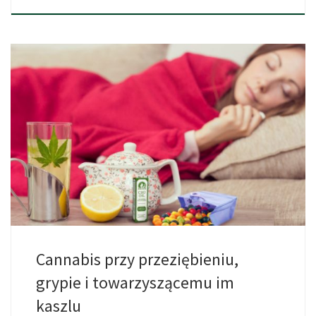
Zima to pora roku, w której wielu z nas zmaga […]
Cannabis przy przeziębieniu,
grypie i towarzyszącemu im
kaszlu