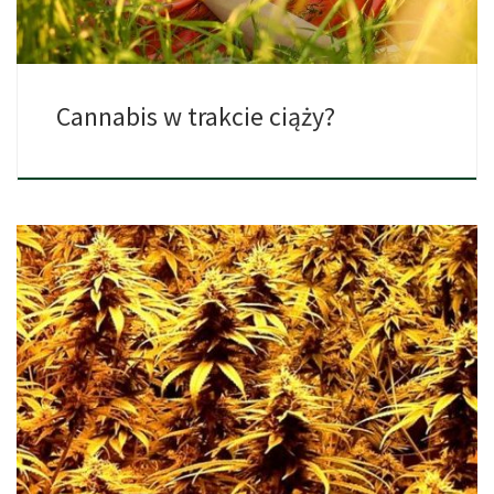
Cannabis w trakcie ciąży?
Istnieją dwa główne składniki marihuany. Jest to kannabidiol (lub
CBD) […]