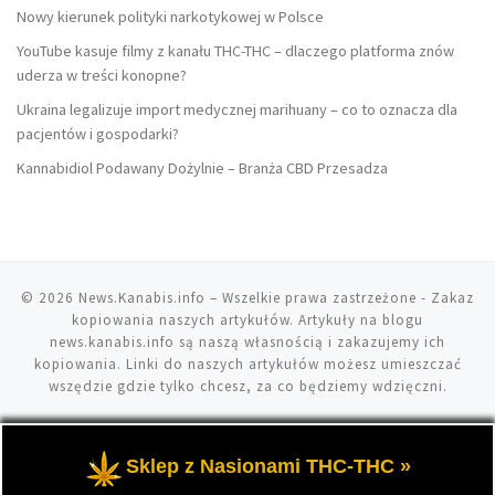
Nowy kierunek polityki narkotykowej w Polsce
YouTube kasuje filmy z kanału THC-THC – dlaczego platforma znów
uderza w treści konopne?
Ukraina legalizuje import medycznej marihuany – co to oznacza dla
pacjentów i gospodarki?
Kannabidiol Podawany Dożylnie – Branża CBD Przesadza
© 2026
News.Kanabis.info
– Wszelkie prawa zastrzeżone
- Zakaz
kopiowania naszych artykułów. Artykuły na blogu
news.kanabis.info są naszą własnością i zakazujemy ich
kopiowania. Linki do naszych artykułów możesz umieszczać
wszędzie gdzie tylko chcesz, za co będziemy wdzięczni.
Sklep z Nasionami THC-THC »