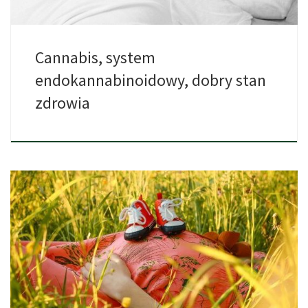
Cannabis, system
endokannabinoidowy, dobry stan
zdrowia
Tak to już jest z badaniami naukowymi, że jesteśmy czegoś […]