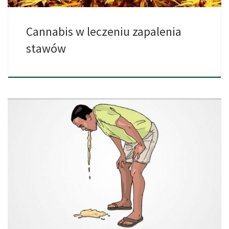
Cannabis w leczeniu zapalenia
stawów
W badaniu opublikowanym w maju 2017 roku stwierdzono, że
dwa […]