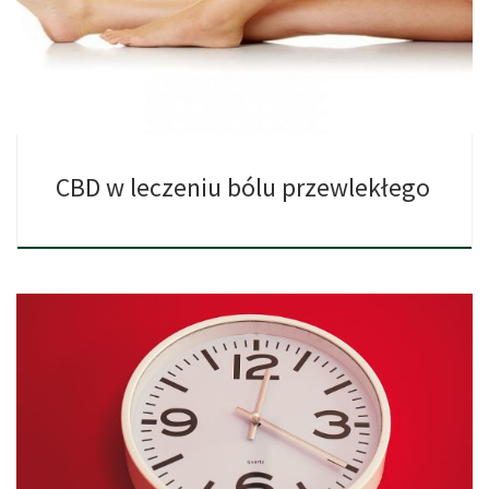
które posiada niewielkie […]
CBD w leczeniu bólu przewlekłego
Wierzcie lub nie, CBD może mieć duży wpływ na leczenie […]