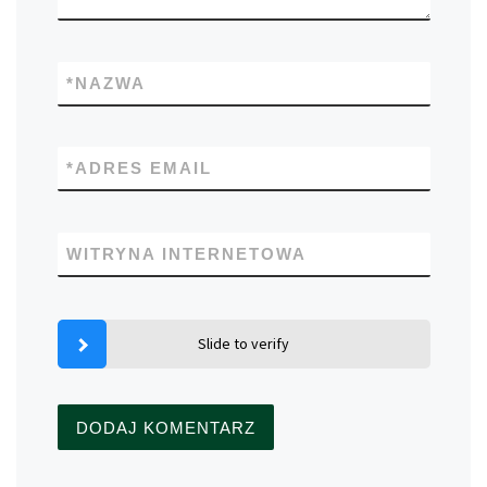
*
NAZWA
*
ADRES EMAIL
WITRYNA INTERNETOWA
Slide to verify