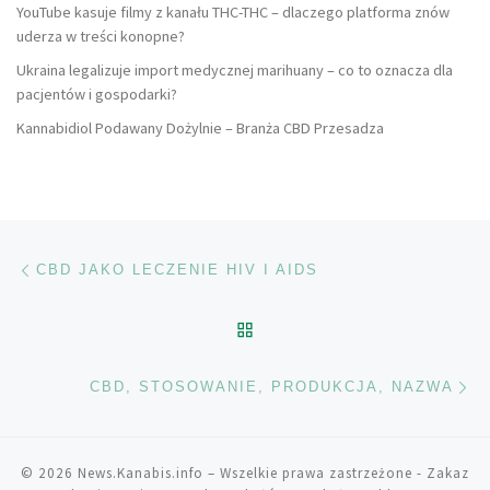
YouTube kasuje filmy z kanału THC-THC – dlaczego platforma znów
uderza w treści konopne?
Ukraina legalizuje import medycznej marihuany – co to oznacza dla
pacjentów i gospodarki?
Kannabidiol Podawany Dożylnie – Branża CBD Przesadza
Nawigacja wpisu
Poprzedni wpis
CBD JAKO LECZENIE HIV I AIDS
POWRÓT DO LISTY POS
Na
CBD, STOSOWANIE, PRODUKCJA, NAZWA
© 2026
News.Kanabis.info
– Wszelkie prawa zastrzeżone
- Zakaz