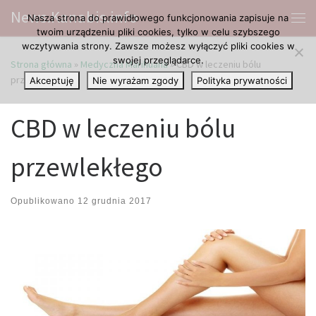
News.Kanabis.info
Nasza strona do prawidłowego funkcjonowania zapisuje na
Przejdź do treści
Me
twoim urządzeniu pliki cookies, tylko w celu szybszego
wczytywania strony. Zawsze możesz wyłączyć pliki cookies w
swojej przeglądarce.
Strona główna
»
Medyczna Marihuana
»
CBD w leczeniu bólu
przewlekłego
Akceptuję
Nie wyrażam zgody
Polityka prywatności
CBD w leczeniu bólu
przewlekłego
Opublikowano
12 grudnia 2017