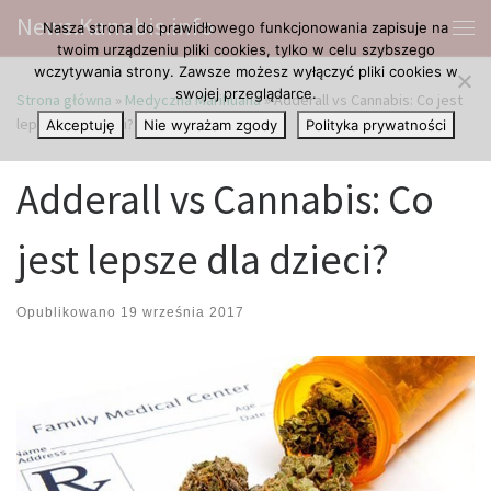
News.Kanabis.info
Nasza strona do prawidłowego funkcjonowania zapisuje na
Przejdź do treści
Me
twoim urządzeniu pliki cookies, tylko w celu szybszego
wczytywania strony. Zawsze możesz wyłączyć pliki cookies w
swojej przeglądarce.
Strona główna
»
Medyczna Marihuana
»
Adderall vs Cannabis: Co jest
lepsze dla dzieci?
Akceptuję
Nie wyrażam zgody
Polityka prywatności
Adderall vs Cannabis: Co
jest lepsze dla dzieci?
Opublikowano
19 września 2017