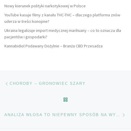
Nowy kierunek polityki narkotykowej w Polsce
YouTube kasuje filmy z kanału THC-THC – dlaczego platforma znów
uderza w treści konopne?
Ukraina legalizuje import medycznej marihuany – co to oznacza dla
pacjentów i gospodarki?
Kannabidiol Podawany Dożylnie – Branża CBD Przesadza
Nawigacja wpisu
Poprzedni wpis
CHOROBY – GRONOWIEC SZARY
POWRÓT DO LISTY POS
Na
ANALIZA WŁOSA TO NIEPEWNY SPOSÓB NA WYKRYCIE KONSUMPCJI CANNABISU.