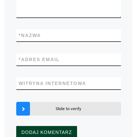
*
NAZWA
*
ADRES EMAIL
WITRYNA INTERNETOWA
Slide to verify