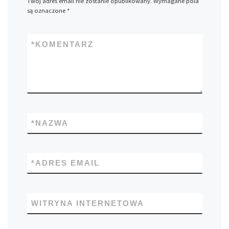
Twój adres email nie zostanie opublikowany.
Wymagane pola
są oznaczone
*
*
KOMENTARZ
*
NAZWA
*
ADRES EMAIL
WITRYNA INTERNETOWA