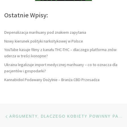
Ostatnie Wpisy:
Depenalizacja marihuany pod znakiem zapytania
Nowy kierunek polityki narkotykowej w Polsce
YouTube kasuje filmy z kanału THC-THC – dlaczego platforma znów
uderza w treści konopne?
Ukraina legalizuje import medycznej marihuany – co to oznacza dla
pacjentów i gospodarki?
Kannabidiol Podawany Dożylnie – Branża CBD Przesadza
Nawigacja wpisu
Poprzedni wpis
ARGUMENTY, DLACZEGO KOBIETY POWINNY PALIĆ WIĘCEJ MARIHUANY