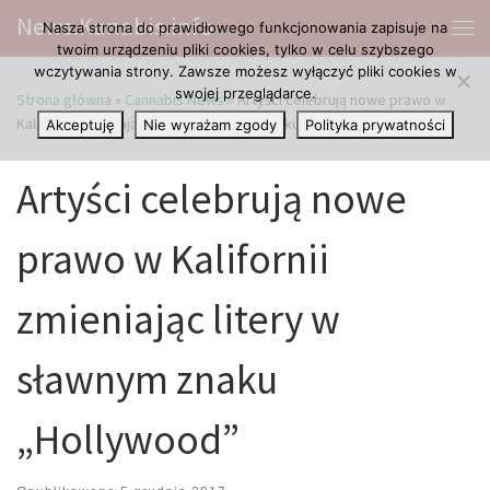
News.Kanabis.info
Nasza strona do prawidłowego funkcjonowania zapisuje na
Przejdź do treści
Me
twoim urządzeniu pliki cookies, tylko w celu szybszego
wczytywania strony. Zawsze możesz wyłączyć pliki cookies w
swojej przeglądarce.
Strona główna
»
Cannabis News
»
Artyści celebrują nowe prawo w
Kalifornii zmieniając litery w sławnym znaku „Hollywood”
Akceptuję
Nie wyrażam zgody
Polityka prywatności
Artyści celebrują nowe
prawo w Kalifornii
zmieniając litery w
sławnym znaku
„Hollywood”