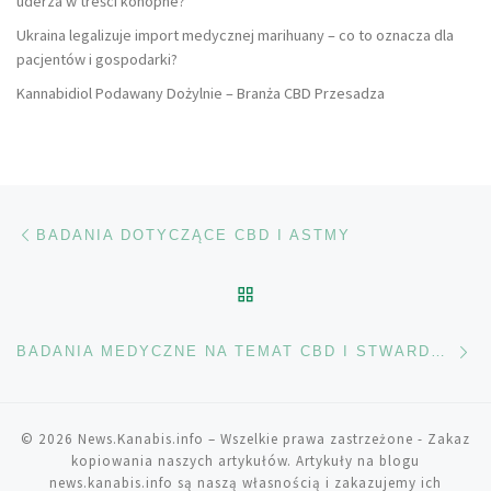
uderza w treści konopne?
Ukraina legalizuje import medycznej marihuany – co to oznacza dla
pacjentów i gospodarki?
Kannabidiol Podawany Dożylnie – Branża CBD Przesadza
Nawigacja wpisu
Poprzedni wpis
BADANIA DOTYCZĄCE CBD I ASTMY
POWRÓT DO LISTY POS
Na
BADANIA MEDYCZNE NA TEMAT CBD I STWARDNIENIA ROZSIANEGO
© 2026
News.Kanabis.info
– Wszelkie prawa zastrzeżone
- Zakaz
kopiowania naszych artykułów. Artykuły na blogu
news.kanabis.info są naszą własnością i zakazujemy ich