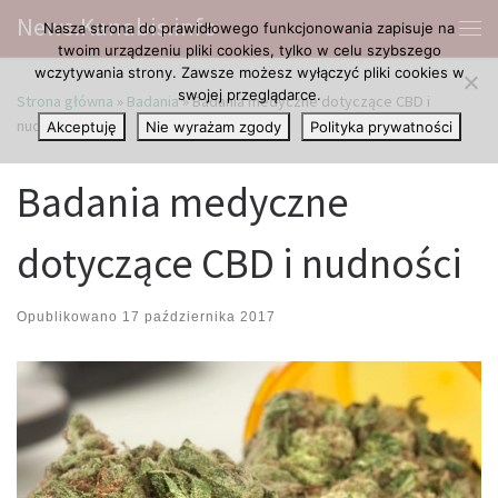
News.Kanabis.info
Nasza strona do prawidłowego funkcjonowania zapisuje na
Przejdź do treści
Me
twoim urządzeniu pliki cookies, tylko w celu szybszego
wczytywania strony. Zawsze możesz wyłączyć pliki cookies w
swojej przeglądarce.
Strona główna
»
Badania
»
Badania medyczne dotyczące CBD i
nudności
Akceptuję
Nie wyrażam zgody
Polityka prywatności
Badania medyczne
dotyczące CBD i nudności
Opublikowano
17 października 2017