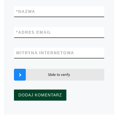
*
NAZWA
*
ADRES EMAIL
WITRYNA INTERNETOWA
Slide to verify