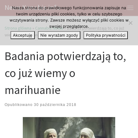
News.Kanabis.info
Nasza strona do prawidłowego funkcjonowania zapisuje na
Przejdź do treści
Me
twoim urządzeniu pliki cookies, tylko w celu szybszego
wczytywania strony. Zawsze możesz wyłączyć pliki cookies w
swojej przeglądarce.
Strona główna
»
Cannabis News
»
Badania potwierdzają to, co już
wiemy o marihuanie
Akceptuję
Nie wyrażam zgody
Polityka prywatności
Badania potwierdzają to,
co już wiemy o
marihuanie
Opublikowano
30 października 2018