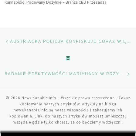
Kannabidiol Podawany Dożylnie – Branża CBD Przesadza
Nawigacja wpisu
Poprzedni wpis
AUSTRIACKA POLICJA KONFISKUJE CORAZ WIĘCEJ CANNABISU
POWRÓT DO LISTY POS
Na
BADANIE EFEKTYWNOŚCI MARIHUANY W PRZYPADKU FIBROMIALGII
© 2026
News.Kanabis.info
– Wszelkie prawa zastrzeżone
- Zakaz
kopiowania naszych artykułów. Artykuły na blogu
news.kanabis.info są naszą własnością i zakazujemy ich
kopiowania. Linki do naszych artykułów możesz umieszczać
wszędzie gdzie tylko chcesz, za co będziemy wdzięczni.