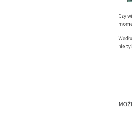
Czy w
momen
Wedłu
nie ty
MOŻE