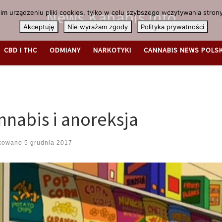
News.Kanabis.info
m urządzeniu pliki cookies, tylko w celu szybszego wczytywania strony
Akceptuję
Nie wyrażam zgody
Polityka prywatności
CBD I THC
ODMIANY
NARKOTYKI
CANNABIS NEWS POLS
nnabis i anoreksja
ikowano
5 grudnia 2017