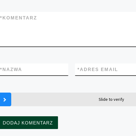
*
KOMENTARZ
*
NAZWA
*
ADRES EMAIL
Slide to verify