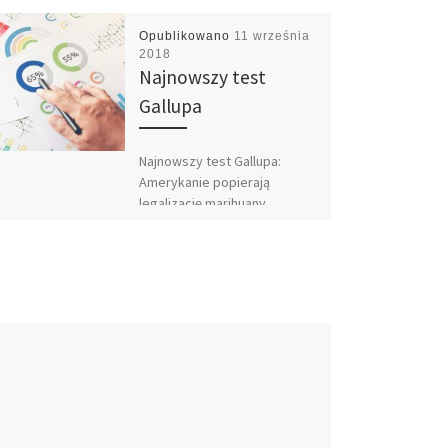
Opublikowano
11 września
2018
Najnowszy test
Gallupa
Najnowszy test Gallupa:
Amerykanie popierają
legalizację marihuany
bardziej niż kiedykolwiek
wcześniej. 64 procent
ankietowanych
respondentów w wieku
dorosłym stwierdziło, że
stosowanie marihuany […]