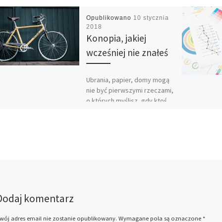
Opublikowano
10 stycznia
2018
Konopia, jakiej
wcześniej nie znałeś
Ubrania, papier, domy mogą
nie być pierwszymi rzeczami,
o których myślisz, gdy ktoś
pyta „co można zrobić z
konopi?” Ale ten ekologiczny
[…]
Dodaj komentarz
wój adres email nie zostanie opublikowany.
Wymagane pola są oznaczone
*