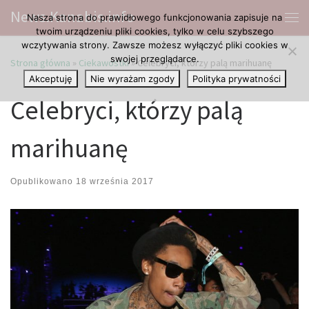
News.Kanabis.info
Nasza strona do prawidłowego funkcjonowania zapisuje na
Przejdź do treści
Me
twoim urządzeniu pliki cookies, tylko w celu szybszego
wczytywania strony. Zawsze możesz wyłączyć pliki cookies w
swojej przeglądarce.
Strona główna
»
Ciekawostki
»
Celebryci, którzy palą marihuanę
Akceptuję
Nie wyrażam zgody
Polityka prywatności
Celebryci, którzy palą
marihuanę
Opublikowano
18 września 2017