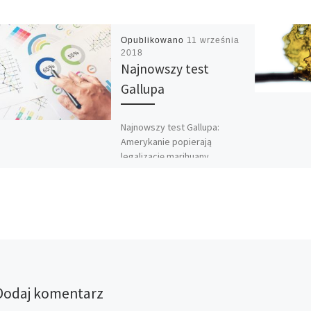
Opublikowano
11 września
2018
Najnowszy test
Gallupa
Najnowszy test Gallupa:
Amerykanie popierają
legalizację marihuany
bardziej niż kiedykolwiek
wcześniej. 64 procent
ankietowanych
respondentów w wieku
dorosłym stwierdziło, że
stosowanie marihuany […]
Dodaj komentarz