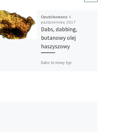
Opublikowano
4
października 2017
Dabs, dabbing,
butanowy olej
haszyszowy
Dabs to nowy typ
koncentratu konopi, który
stał się znany jako najbardziej
skuteczny sposób jeżeli
chodzi o uzyskanie haju. Wraz
z faktem, […]