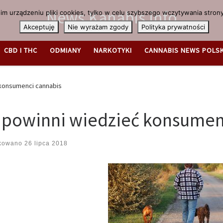
News.Kanabis.info
m urządzeniu pliki cookies, tylko w celu szybszego wczytywania strony
Akceptuję
Nie wyrażam zgody
Polityka prywatności
CBD I THC
ODMIANY
NARKOTYKI
CANNABIS NEWS POLS
 konsumenci cannabis
 powinni wiedzieć konsumen
ikowano
26 lipca 2018