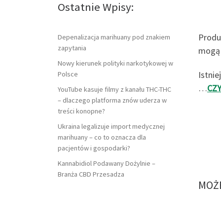
Ostatnie Wpisy:
Produ
Depenalizacja marihuany pod znakiem
zapytania
mogą 
Nowy kierunek polityki narkotykowej w
Istnie
Polsce
…
CZ
YouTube kasuje filmy z kanału THC-THC
– dlaczego platforma znów uderza w
treści konopne?
Ukraina legalizuje import medycznej
marihuany – co to oznacza dla
pacjentów i gospodarki?
Kannabidiol Podawany Dożylnie –
Branża CBD Przesadza
MOŻE