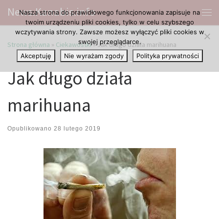
News.Kanabis.info
Nasza strona do prawidłowego funkcjonowania zapisuje na
Przejdź do treści
Me
twoim urządzeniu pliki cookies, tylko w celu szybszego
wczytywania strony. Zawsze możesz wyłączyć pliki cookies w
swojej przeglądarce.
Strona główna
»
Ciekawostki
»
Jak długo działa marihuana
Akceptuję
Nie wyrażam zgody
Polityka prywatności
Jak długo działa
marihuana
Opublikowano
28 lutego 2019