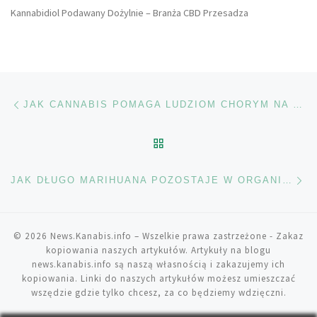
Kannabidiol Podawany Dożylnie – Branża CBD Przesadza
Nawigacja wpisu
Poprzedni wpis
JAK CANNABIS POMAGA LUDZIOM CHORYM NA HIV?
POWRÓT DO LISTY POS
Na
JAK DŁUGO MARIHUANA POZOSTAJE W ORGANIZMIE?
© 2026
News.Kanabis.info
– Wszelkie prawa zastrzeżone
- Zakaz
kopiowania naszych artykułów. Artykuły na blogu
news.kanabis.info są naszą własnością i zakazujemy ich
kopiowania. Linki do naszych artykułów możesz umieszczać
wszędzie gdzie tylko chcesz, za co będziemy wdzięczni.