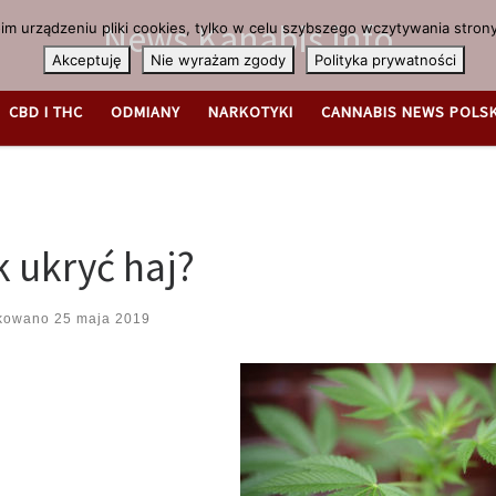
News.Kanabis.info
m urządzeniu pliki cookies, tylko w celu szybszego wczytywania strony
Akceptuję
Nie wyrażam zgody
Polityka prywatności
CBD I THC
ODMIANY
NARKOTYKI
CANNABIS NEWS POLS
k ukryć haj?
ikowano
25 maja 2019