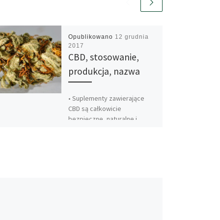
Opublikowano
12 grudnia
2017
CBD, stosowanie,
produkcja, nazwa
• Suplementy zawierające
CBD są całkowicie
bezpieczne, naturalne i
legalne. Oferują cały szereg
korzyści bez skutków
ubocznych. Na chwile obecną
wciąż trwają […]