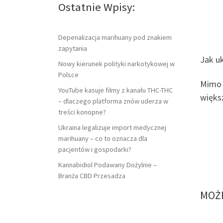
Ostatnie Wpisy:
Depenalizacja marihuany pod znakiem
zapytania
Jak uk
Nowy kierunek polityki narkotykowej w
Polsce
Mimo i
YouTube kasuje filmy z kanału THC-THC
więks
– dlaczego platforma znów uderza w
treści konopne?
Ukraina legalizuje import medycznej
marihuany – co to oznacza dla
pacjentów i gospodarki?
Kannabidiol Podawany Dożylnie –
Branża CBD Przesadza
MOŻE