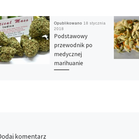
Opublikowano
18 stycznia
2018
Podstawowy
przewodnik po
medycznej
marihuanie
• Układ endokannabinoidowy
Endokannabinoidy i ich
receptory znajdują się w cały
ciele, w mózgu, narządach,
tkance łącznej, gruczołach i
komórkach
odpornościowych. W […]
Dodaj komentarz