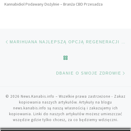
Kannabidiol Podawany Dożylnie – Branża CBD Przesadza
Nawigacja wpisu
Poprzedni wpis
MARIHUANA NAJLEPSZĄ OPCJĄ REGENERACJI DLA SPORTOWCA
POWRÓT DO LISTY POS
Na
DBANIE O SWOJE ZDROWIE
© 2026
News.Kanabis.info
– Wszelkie prawa zastrzeżone
- Zakaz
kopiowania naszych artykułów. Artykuły na blogu
news.kanabis.info są naszą własnością i zakazujemy ich
kopiowania. Linki do naszych artykułów możesz umieszczać
wszędzie gdzie tylko chcesz, za co będziemy wdzięczni.