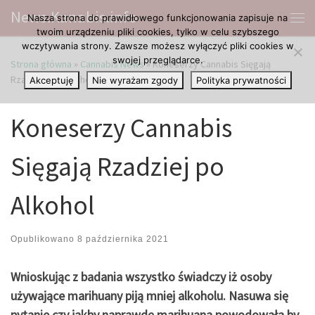
News.Kanabis.info
Nasza strona do prawidłowego funkcjonowania zapisuje na
Przejdź do treści
Me
twoim urządzeniu pliki cookies, tylko w celu szybszego
wczytywania strony. Zawsze możesz wyłączyć pliki cookies w
swojej przeglądarce.
Strona główna
»
Cannabis News
»
Koneserzy Cannabis Sięgają
Rzadziej po Alkohol
Akceptuję
Nie wyrażam zgody
Polityka prywatności
Koneserzy Cannabis
Sięgają Rzadziej po
Alkohol
Opublikowano
8 października 2021
Wnioskując z badania wszystko świadczy iż osoby
używające marihuany piją mniej alkoholu. Nasuwa się
pytanie czy jakby naprawdę marihuana powodowała by