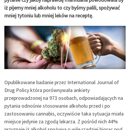
iż pijemy mniej alkoholu to czy byśmy palili, spożywać
mniej tytoniu lub mniej leków na receptę.
Opublikowane badanie przez International Journal of
Drug Policy która porównywała ankiety
przeprowadzonej na 973 osobach, odpowiadających na
pytania odnośnie stosowanie alkoholu przed i po
zastosowaniu cannabis, oczywiście taka sytuacja miała
miejsce jedynie za zgodą lekarza. Z pośród nich 44%
przyznaje iż alkohol spożywa o wile rzadziej biorąc pod