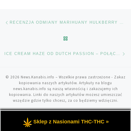
Nawigacja wpisu
Poprzedni wpis
RECENZJA ODMIANY MARIHUANY HULKBERRY OD ROYAL QUEEN SEEDS
POWRÓT DO LISTY POS
Na
ICE CREAM HAZE OD DUTCH PASSION – POŁĄCZENIE NOWOCZESNYCH GENÓW
© 2026
News.Kanabis.info
– Wszelkie prawa zastrzeżone
- Zakaz
kopiowania naszych artykułów. Artykuły na blogu
news.kanabis.info są naszą własnością i zakazujemy ich
kopiowania. Linki do naszych artykułów możesz umieszczać
wszędzie gdzie tylko chcesz, za co będziemy wdzięczni.
Sklep z Nasionami THC-THC »