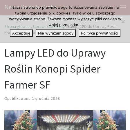
News.Kanabis.info
Nasza strona do prawidłowego funkcjonowania zapisuje na
Przejdź do treści
Me
twoim urządzeniu pliki cookies, tylko w celu szybszego
wczytywania strony. Zawsze możesz wyłączyć pliki cookies w
swojej przeglądarce.
Strona główna
»
Uprawa Marihuany
»
Lampy LED do Uprawy Roślin
Konopi Spider Farmer SF
Akceptuję
Nie wyrażam zgody
Polityka prywatności
Lampy LED do Uprawy
Roślin Konopi Spider
Farmer SF
Opublikowano
1 grudnia 2023