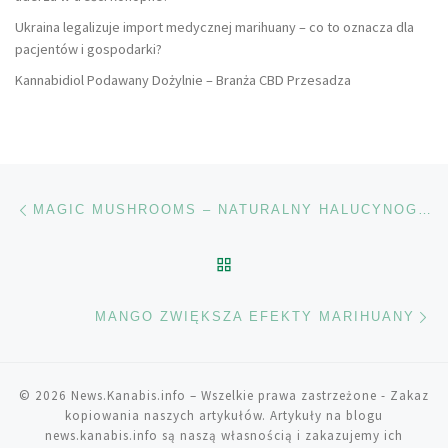
Ukraina legalizuje import medycznej marihuany – co to oznacza dla
pacjentów i gospodarki?
Kannabidiol Podawany Dożylnie – Branża CBD Przesadza
Nawigacja wpisu
Poprzedni wpis
MAGIC MUSHROOMS – NATURALNY HALUCYNOGEN PSYLOCYBINA I JEGO EFEKTY
POWRÓT DO LISTY POS
Na
MANGO ZWIĘKSZA EFEKTY MARIHUANY
© 2026
News.Kanabis.info
– Wszelkie prawa zastrzeżone
- Zakaz
kopiowania naszych artykułów. Artykuły na blogu
news.kanabis.info są naszą własnością i zakazujemy ich