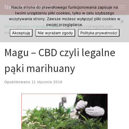
News.Kanabis.info
Nasza strona do prawidłowego funkcjonowania zapisuje na
Przejdź do treści
Me
twoim urządzeniu pliki cookies, tylko w celu szybszego
wczytywania strony. Zawsze możesz wyłączyć pliki cookies w
swojej przeglądarce.
Strona główna
»
Cannabis News
»
Magu – CBD czyli legalne pąki
marihuany
Akceptuję
Nie wyrażam zgody
Polityka prywatności
Magu – CBD czyli legalne
pąki marihuany
Opublikowano
11 stycznia 2018