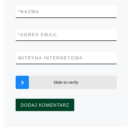
*
NAZWA
*
ADRES EMAIL
WITRYNA INTERNETOWA
Slide to verify