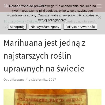
News.Kanabis.info
Nasza strona do prawidłowego funkcjonowania zapisuje na
Przejdź do treści
Me
twoim urządzeniu pliki cookies, tylko w celu szybszego
wczytywania strony. Zawsze możesz wyłączyć pliki cookies w
swojej przeglądarce.
Strona główna
»
Ciekawostki
»
Marihuana jest jedną z najstarszych
roślin uprawnych na świecie
Akceptuję
Nie wyrażam zgody
Polityka prywatności
Marihuana jest jedną z
najstarszych roślin
uprawnych na świecie
Opublikowano
4 października 2017