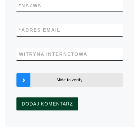
*
NAZWA
*
ADRES EMAIL
WITRYNA INTERNETOWA
Slide to verify