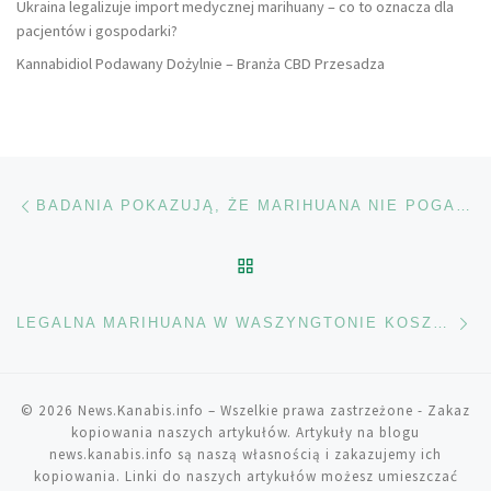
Ukraina legalizuje import medycznej marihuany – co to oznacza dla
pacjentów i gospodarki?
Kannabidiol Podawany Dożylnie – Branża CBD Przesadza
Nawigacja wpisu
Poprzedni wpis
BADANIA POKAZUJĄ, ŻE MARIHUANA NIE POGARSZA SCHIZOFRENII
POWRÓT DO LISTY POS
Na
LEGALNA MARIHUANA W WASZYNGTONIE KOSZTUJE 25 DOLARÓW ZA GRAM
© 2026
News.Kanabis.info
– Wszelkie prawa zastrzeżone
- Zakaz
kopiowania naszych artykułów. Artykuły na blogu
news.kanabis.info są naszą własnością i zakazujemy ich
kopiowania. Linki do naszych artykułów możesz umieszczać