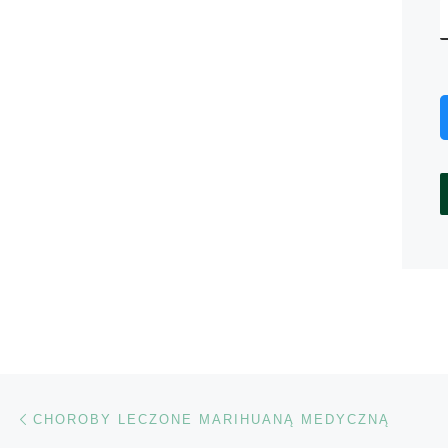
Nawigacja wpisu
Poprzedni wpis
CHOROBY LECZONE MARIHUANĄ MEDYCZNĄ