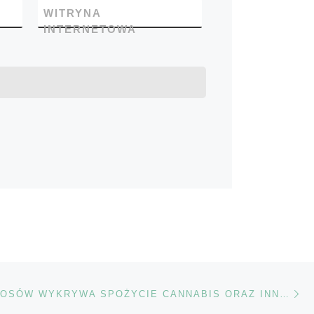
WITRYNA
INTERNETOWA
Na
TÓW
ANALIZA WŁOSÓW WYKRYWA SPOŻYCIE CANNABIS ORAZ INNE NARKOTYKI