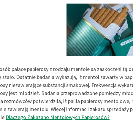
osób palące papierosy z rodzaju mentole są zaskoczeni tą de
ę stało. Ostatnie badania wykazują, iż mentol zawarty w papi
osy niezawierające substancji smakowej. Frekwencja wykazuj
rosy jest młodzież. Badania przeprowadzone pomiędzy młodzi
a rozmówców potwierdziła, iż paliła papierosy mentolowe, 
 nie zawierają mentolu. Więcej informacji zakazu sprzedaży
ule
Dlaczego Zakazano Mentolowych Papierosów?