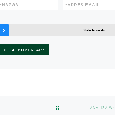
*
NAZWA
*
ADRES EMAIL
Slide to verify
POWRÓT DO LISTY POS