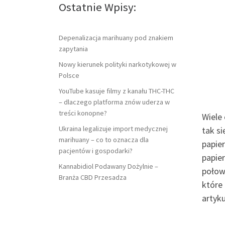
Ostatnie Wpisy:
Depenalizacja marihuany pod znakiem
zapytania
Nowy kierunek polityki narkotykowej w
Polsce
YouTube kasuje filmy z kanału THC-THC
– dlaczego platforma znów uderza w
treści konopne?
Wiele 
Ukraina legalizuje import medycznej
tak si
marihuany – co to oznacza dla
papier
pacjentów i gospodarki?
papie
Kannabidiol Podawany Dożylnie –
połow
Branża CBD Przesadza
które
artyk