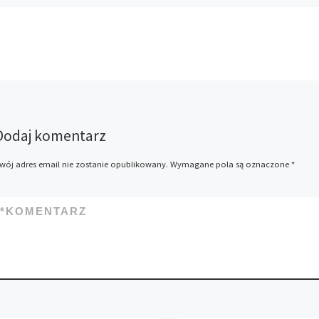
sportowców, którzy palą
marihuanę? Kiedy
przygotowujemy się do
rozpoczęcia sezonu
piłkarskiego, pytanie które
każdy z nas powinien sobie
zadać […]
Dodaj komentarz
wój adres email nie zostanie opublikowany.
Wymagane pola są oznaczone
*
*
KOMENTARZ