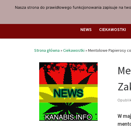
Nasza strona do prawidłowego funkcjonowania zapisuje na twoi
Przejdź do treści
NEWS
CIEKAWOSTKI
Strona główna
»
Ciekawostki
»
Mentolowe Papierosy c
Me
Za
Opubl
W maj
mento