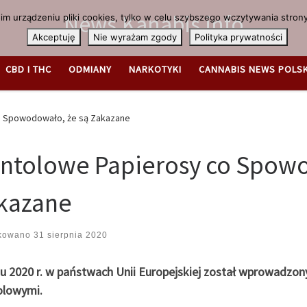
News.Kanabis.info
m urządzeniu pliki cookies, tylko w celu szybszego wczytywania strony
Akceptuję
Nie wyrażam zgody
Polityka prywatności
CBD I THC
ODMIANY
NARKOTYKI
CANNABIS NEWS POLS
o Spowodowało, że są Zakazane
ntolowe Papierosy co Spowo
kazane
ikowano
31 sierpnia 2020
u 2020 r. w państwach Unii Europejskiej został wprowadzony
lowymi.