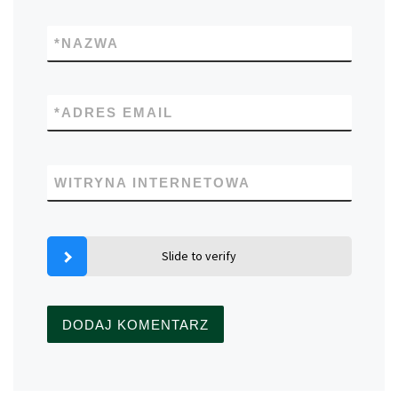
*
NAZWA
*
ADRES EMAIL
WITRYNA INTERNETOWA
Slide to verify