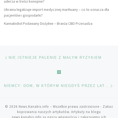
uderza w treści konopne?
Ukraina legalizuje import medycznej marihuany – co to oznacza dla
pacjentów i gospodarki?
Kannabidiol Podawany Dożylnie – Branża CBD Przesadza
Nawigacja wpisu
Poprzedni wpis
NIE ISTNIEJE PALENIE Z MAŁYM RYZYKIEM
POWRÓT DO LISTY POS
Na
NIEMCY: DOM, W KTÓRYM NIEGDYŚ PRZEZ LATA MOLESTOWANO KOBIETY UŻYTY JAKO PLANTACJA MARIHUANY
© 2026
News.Kanabis.info
– Wszelkie prawa zastrzeżone
- Zakaz
kopiowania naszych artykułów. Artykuły na blogu
news.kanabis.info są naszą własnością i zakazujemy ich