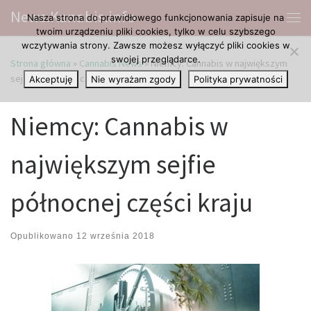
News.Kanabis.info
Nasza strona do prawidłowego funkcjonowania zapisuje na
Przejdź do treści
Me
twoim urządzeniu pliki cookies, tylko w celu szybszego
wczytywania strony. Zawsze możesz wyłączyć pliki cookies w
swojej przeglądarce.
Strona główna
»
Cannabis News
»
Niemcy: Cannabis w największym
sejfie północnej części kraju
Akceptuję
Nie wyrażam zgody
Polityka prywatności
Niemcy: Cannabis w
największym sejfie
północnej części kraju
Opublikowano
12 września 2018