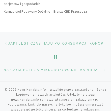
pacjentów i gospodarki?
Kannabidiol Podawany Dożylnie – Branża CBD Przesadza
Nawigacja wpisu
Poprzedni wpis
JAKI JEST CZAS HAJU PO KONSUMPCJI KONOPI
POWRÓT DO LISTY POS
Na
NA CZYM POLEGA MIKRODOZOWANIE MARIHUANY
© 2026
News.Kanabis.info
– Wszelkie prawa zastrzeżone
- Zakaz
kopiowania naszych artykułów. Artykuły na blogu
news.kanabis.info są naszą własnością i zakazujemy ich
kopiowania. Linki do naszych artykułów możesz umieszczać
wszędzie gdzie tylko chcesz, za co będziemy wdzięczni.