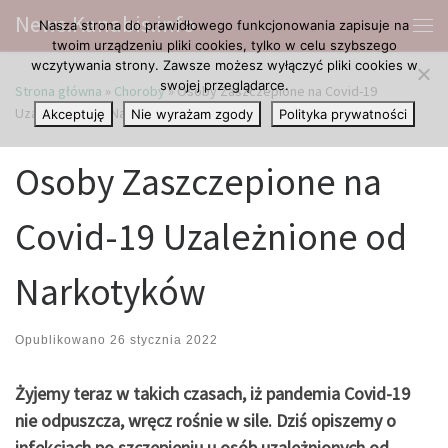
News.Kanabis.info
Nasza strona do prawidłowego funkcjonowania zapisuje na
Przejdź do treści
Me
twoim urządzeniu pliki cookies, tylko w celu szybszego
wczytywania strony. Zawsze możesz wyłączyć pliki cookies w
swojej przeglądarce.
Strona główna
»
Choroby
»
Osoby Zaszczepione na Covid-19
Uzależnione od Narkotyków
Akceptuję
Nie wyrażam zgody
Polityka prywatności
Osoby Zaszczepione na
Covid-19 Uzależnione od
Narkotyków
Opublikowano
26 stycznia 2022
Żyjemy teraz w takich czasach, iż pandemia Covid-19
nie odpuszcza, wręcz rośnie w sile. Dziś opiszemy o
infekcjach po szczepieniu u osób uzależnionych od