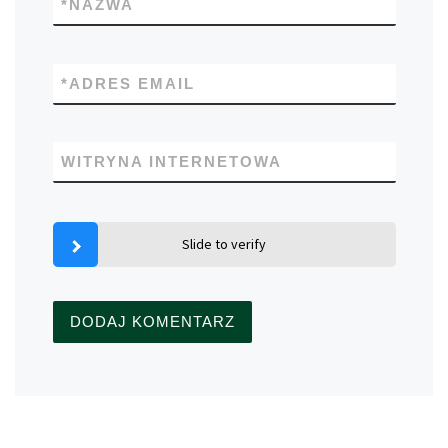
*
NAZWA
*
ADRES EMAIL
WITRYNA INTERNETOWA
Slide to verify