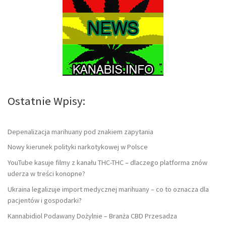
Ostatnie Wpisy:
Depenalizacja marihuany pod znakiem zapytania
Nowy kierunek polityki narkotykowej w Polsce
YouTube kasuje filmy z kanału THC-THC – dlaczego platforma znów
uderza w treści konopne?
Ukraina legalizuje import medycznej marihuany – co to oznacza dla
pacjentów i gospodarki?
Kannabidiol Podawany Dożylnie – Branża CBD Przesadza