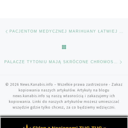
Nawigacja wpisu
Poprzedni wpis
PACJENTOM MEDYCZNEJ MARIHUANY ŁATWIEJ ZAPRZESTAĆ STOSOWANIA OPIOIDÓW
POWRÓT DO LISTY POS
Na
PALACZE TYTONIU MAJĄ SKRÓCONE CHROMOSOMY
© 2026
News.Kanabis.info
– Wszelkie prawa zastrzeżone
- Zakaz
kopiowania naszych artykułów. Artykuły na blogu
news.kanabis.info są naszą własnością i zakazujemy ich
kopiowania. Linki do naszych artykułów możesz umieszczać
wszędzie gdzie tylko chcesz, za co będziemy wdzięczni.