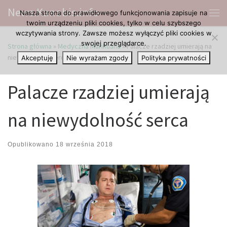
News.Kanabis.info
Nasza strona do prawidłowego funkcjonowania zapisuje na
Przejdź do treści
Me
twoim urządzeniu pliki cookies, tylko w celu szybszego
wczytywania strony. Zawsze możesz wyłączyć pliki cookies w
swojej przeglądarce.
Strona główna
»
Medyczna Marihuana
»
Palacze rzadziej umierają na
niewydolność serca
Akceptuję
Nie wyrażam zgody
Polityka prywatności
Palacze rzadziej umierają
na niewydolność serca
Opublikowano
18 września 2018