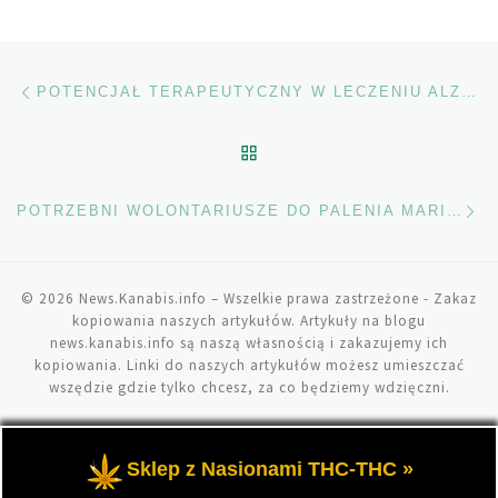
Nawigacja wpisu
Poprzedni wpis
POTENCJAŁ TERAPEUTYCZNY W LECZENIU ALZHEIMERA
POWRÓT DO LISTY POS
Na
POTRZEBNI WOLONTARIUSZE DO PALENIA MARIHUANY
© 2026
News.Kanabis.info
– Wszelkie prawa zastrzeżone
- Zakaz
kopiowania naszych artykułów. Artykuły na blogu
news.kanabis.info są naszą własnością i zakazujemy ich
kopiowania. Linki do naszych artykułów możesz umieszczać
wszędzie gdzie tylko chcesz, za co będziemy wdzięczni.
Sklep z Nasionami THC-THC »