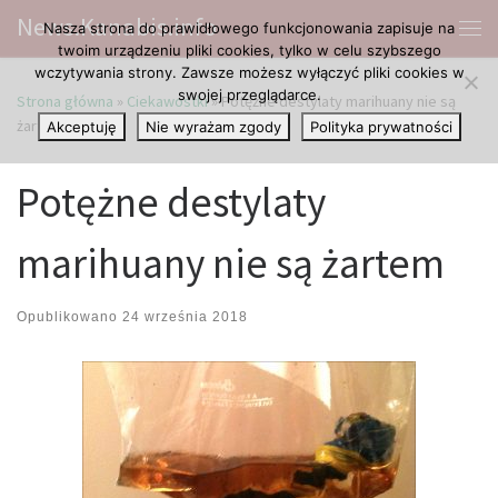
News.Kanabis.info
Nasza strona do prawidłowego funkcjonowania zapisuje na
Przejdź do treści
Me
twoim urządzeniu pliki cookies, tylko w celu szybszego
wczytywania strony. Zawsze możesz wyłączyć pliki cookies w
swojej przeglądarce.
Strona główna
»
Ciekawostki
»
Potężne destylaty marihuany nie są
żartem
Akceptuję
Nie wyrażam zgody
Polityka prywatności
Potężne destylaty
marihuany nie są żartem
Opublikowano
24 września 2018