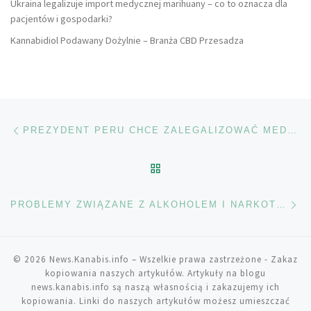
Ukraina legalizuje import medycznej marihuany – co to oznacza dla
pacjentów i gospodarki?
Kannabidiol Podawany Dożylnie – Branża CBD Przesadza
Nawigacja wpisu
Poprzedni wpis
PREZYDENT PERU CHCE ZALEGALIZOWAĆ MEDYCZNĄ MARIHUANĘ
POWRÓT DO LISTY POS
Na
PROBLEMY ZWIĄZANE Z ALKOHOLEM I NARKOTYKAMI CZĘSTO ROZWIĄZYWANE SĄ BEZ ŻADNEJ POMOCY
© 2026
News.Kanabis.info
– Wszelkie prawa zastrzeżone
- Zakaz
kopiowania naszych artykułów. Artykuły na blogu
news.kanabis.info są naszą własnością i zakazujemy ich
kopiowania. Linki do naszych artykułów możesz umieszczać