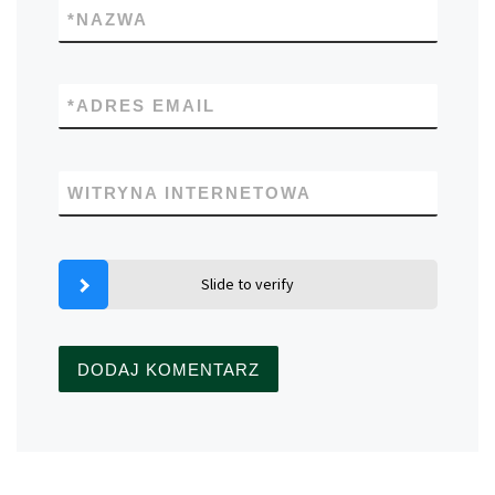
*
NAZWA
*
ADRES EMAIL
WITRYNA INTERNETOWA
Slide to verify