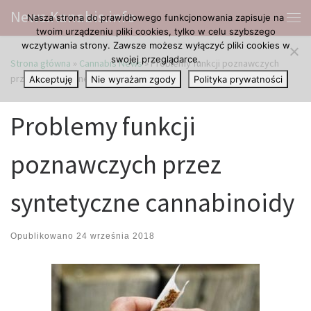
News.Kanabis.info
Nasza strona do prawidłowego funkcjonowania zapisuje na
Przejdź do treści
Me
twoim urządzeniu pliki cookies, tylko w celu szybszego
wczytywania strony. Zawsze możesz wyłączyć pliki cookies w
swojej przeglądarce.
Strona główna
»
Cannabis News
»
Problemy funkcji poznawczych
przez syntetyczne cannabinoidy
Akceptuję
Nie wyrażam zgody
Polityka prywatności
Problemy funkcji
poznawczych przez
syntetyczne cannabinoidy
Opublikowano
24 września 2018