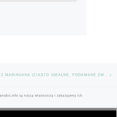
Na
TÓW
SZARLOTKA Z MARIHUANĄ (CIASTO IDEALNE, PODAWANE ZWŁASZCZA NA CIEPŁO Z GAŁKĄ LODÓW)
anabis.info są naszą własnością i zakazujemy ich