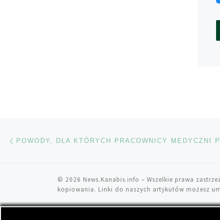
Nawigacja wpisu
Poprzedni wpis
© 2026
News.Kanabis.info
– Wszelkie prawa zastrze
kopiowania. Linki do naszych artykułów możesz um