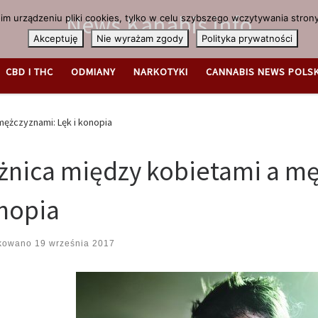
News.Kanabis.info
m urządzeniu pliki cookies, tylko w celu szybszego wczytywania strony
Akceptuję
Nie wyrażam zgody
Polityka prywatności
CBD I THC
ODMIANY
NARKOTYKI
CANNABIS NEWS POLS
mężczyznami: Lęk i konopia
żnica między kobietami a mę
nopia
ikowano
19 września 2017