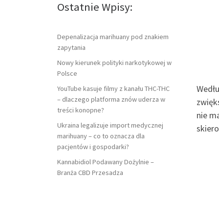
Ostatnie Wpisy:
Depenalizacja marihuany pod znakiem
zapytania
Nowy kierunek polityki narkotykowej w
Polsce
Wedłu
YouTube kasuje filmy z kanału THC-THC
– dlaczego platforma znów uderza w
zwięk
treści konopne?
nie ma
Ukraina legalizuje import medycznej
skier
marihuany – co to oznacza dla
pacjentów i gospodarki?
Kannabidiol Podawany Dożylnie –
Branża CBD Przesadza