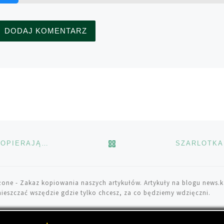
POWRÓT DO LISTY POS
POWODY, DLA KTÓRYCH PRACOWNICY MEDYCZNI POPIERAJĄ MARIHUANĘ
żone
- Zakaz kopiowania naszych artykułów. Artykuły na blogu news.k
ieszczać wszędzie gdzie tylko chcesz, za co będziemy wdzięczni.