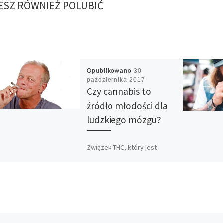
SZ RÓWNIEŻ POLUBIĆ
Opublikowano
30
października 2017
Czy cannabis to
źródło młodości dla
ludzkiego mózgu?
Związek THC, który jest
zawarty w cannabisie
odwraca procesy starzenia
się mózgu u myszy. Teraz
naukowcy chcą to
przetestować na ludziach.
Według […]