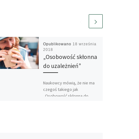
Opublikowano
18 września
2018
„Osobowość skłonna
do uzależnień”
Naukowcy mówią, że nie ma
czegoś takiego jak
„Osobowość skłonna do
uzależnień”. Wszyscy
słyszeliśmy kiedyś takie
określenie, ale czy to jest
prawda? […]