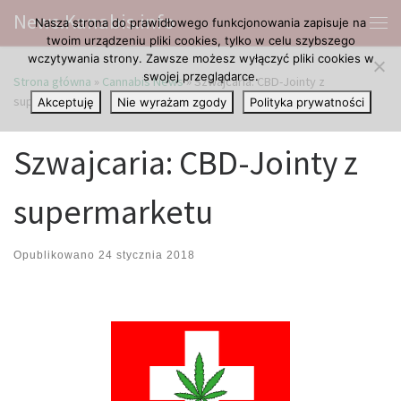
News.Kanabis.info
Nasza strona do prawidłowego funkcjonowania zapisuje na
Przejdź do treści
Me
twoim urządzeniu pliki cookies, tylko w celu szybszego
wczytywania strony. Zawsze możesz wyłączyć pliki cookies w
swojej przeglądarce.
Strona główna
»
Cannabis News
»
Szwajcaria: CBD-Jointy z
supermarketu
Akceptuję
Nie wyrażam zgody
Polityka prywatności
Szwajcaria: CBD-Jointy z
supermarketu
Opublikowano
24 stycznia 2018