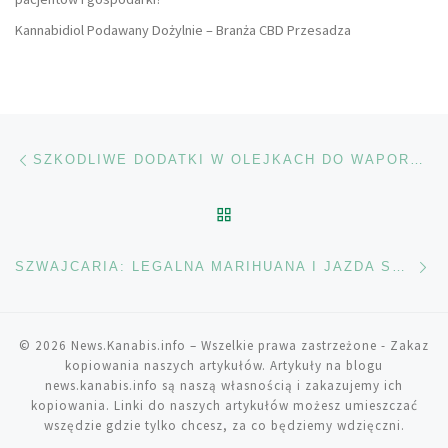
Kannabidiol Podawany Dożylnie – Branża CBD Przesadza
Nawigacja wpisu
Poprzedni wpis
SZKODLIWE DODATKI W OLEJKACH DO WAPORYZATORÓW
POWRÓT DO LISTY POS
Na
SZWAJCARIA: LEGALNA MARIHUANA I JAZDA SAMOCHODEM
© 2026
News.Kanabis.info
– Wszelkie prawa zastrzeżone
- Zakaz
kopiowania naszych artykułów. Artykuły na blogu
news.kanabis.info są naszą własnością i zakazujemy ich
kopiowania. Linki do naszych artykułów możesz umieszczać
wszędzie gdzie tylko chcesz, za co będziemy wdzięczni.