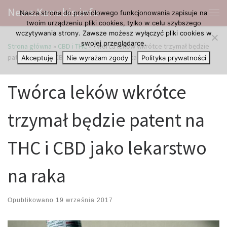
News.Kanabis.info
Nasza strona do prawidłowego funkcjonowania zapisuje na
Przejdź do treści
Me
twoim urządzeniu pliki cookies, tylko w celu szybszego
wczytywania strony. Zawsze możesz wyłączyć pliki cookies w
swojej przeglądarce.
Strona główna
»
CBD i THC
»
Twórca leków wkrótce trzymał będzie
patent na THC i CBD jako lekarstwo na raka
Akceptuję
Nie wyrażam zgody
Polityka prywatności
Twórca leków wkrótce
trzymał będzie patent na
THC i CBD jako lekarstwo
na raka
Opublikowano
19 września 2017