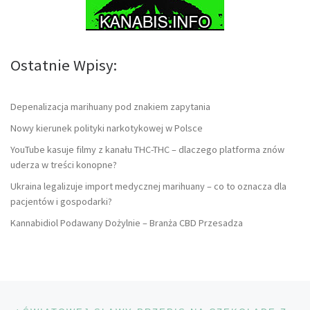
Ostatnie Wpisy:
Depenalizacja marihuany pod znakiem zapytania
Nowy kierunek polityki narkotykowej w Polsce
YouTube kasuje filmy z kanału THC-THC – dlaczego platforma znów
uderza w treści konopne?
Ukraina legalizuje import medycznej marihuany – co to oznacza dla
pacjentów i gospodarki?
Kannabidiol Podawany Dożylnie – Branża CBD Przesadza
Nawigacja wpisu
Poprzedni wpis