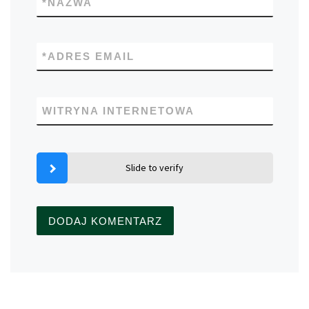
*
NAZWA
*
ADRES EMAIL
WITRYNA INTERNETOWA
Slide to verify