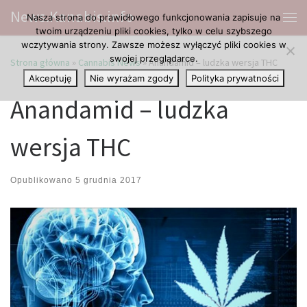
News.Kanabis.info
Nasza strona do prawidłowego funkcjonowania zapisuje na
Przejdź do treści
Me
twoim urządzeniu pliki cookies, tylko w celu szybszego
wczytywania strony. Zawsze możesz wyłączyć pliki cookies w
swojej przeglądarce.
Strona główna
»
Cannabis News
»
Anandamid – ludzka wersja THC
Akceptuję
Nie wyrażam zgody
Polityka prywatności
Anandamid – ludzka
wersja THC
Opublikowano
5 grudnia 2017