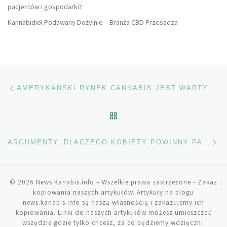
pacjentów i gospodarki?
Kannabidiol Podawany Dożylnie – Branża CBD Przesadza
Nawigacja wpisu
Poprzedni wpis
AMERYKAŃSKI RYNEK CANNABIS JEST WARTY 53 MILIARDY DOLARÓW
POWRÓT DO LISTY POS
Na
ARGUMENTY, DLACZEGO KOBIETY POWINNY PALIĆ WIĘCEJ MARIHUANY
© 2026
News.Kanabis.info
– Wszelkie prawa zastrzeżone
- Zakaz
kopiowania naszych artykułów. Artykuły na blogu
news.kanabis.info są naszą własnością i zakazujemy ich
kopiowania. Linki do naszych artykułów możesz umieszczać
wszędzie gdzie tylko chcesz, za co będziemy wdzięczni.