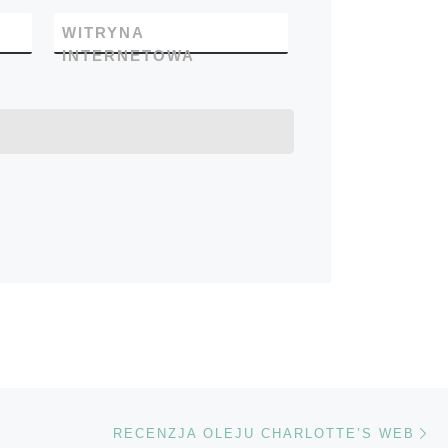
WITRYNA
INTERNETOWA
Na
TÓW
RECENZJA OLEJU CHARLOTTE’S WEB