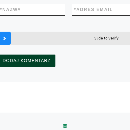
*
NAZWA
*
ADRES EMAIL
Slide to verify
POWRÓT DO LISTY POS