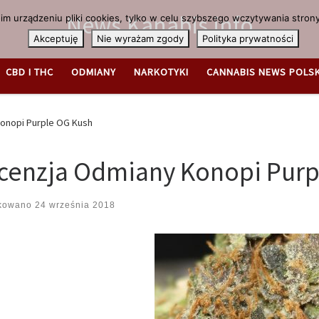
News.Kanabis.info
m urządzeniu pliki cookies, tylko w celu szybszego wczytywania strony
Akceptuję
Nie wyrażam zgody
Polityka prywatności
CBD I THC
ODMIANY
NARKOTYKI
CANNABIS NEWS POLS
onopi Purple OG Kush
cenzja Odmiany Konopi Purp
ikowano
24 września 2018