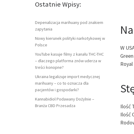
Ostatnie Wpisy:
Depenalizacja marihuany pod znakiem
Na
zapytania
Nowy kierunek polityki narkotykowej w
Polsce
W USA
YouTube kasuje filmy z kanału THC-THC
Green
– dlaczego platforma znów uderza w
Royal
treści konopne?
Ukraina legalizuje import medycznej
marihuany – co to oznacza dla
St
pacjentów i gospodarki?
Kannabidiol Podawany Dożylnie –
Branża CBD Przesadza
Ilość 
Ilość 
Rodow