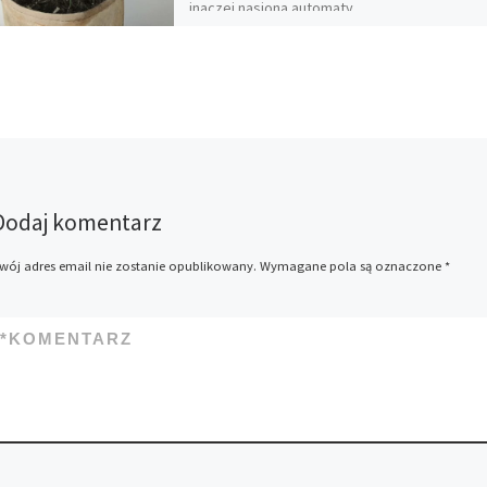
inaczej nasiona automaty,
które są niezwykle popularną
odmianą nasion konopi. Ze
wspomnianym określeniem
można również […]
Dodaj komentarz
wój adres email nie zostanie opublikowany.
Wymagane pola są oznaczone
*
*
KOMENTARZ