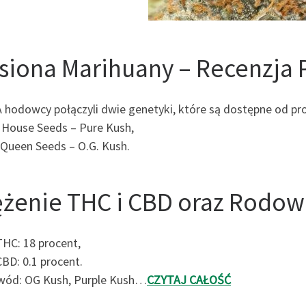
siona Marihuany – Recenzja 
 hodowcy połączyli dwie genetyki, które są dostępne od p
 House Seeds – Pure Kush,
 Queen Seeds – O.G. Kush.
ężenie THC i CBD oraz Rodo
THC: 18 procent,
CBD: 0.1 procent.
ód: OG Kush, Purple Kush…
CZYTAJ CAŁOŚĆ