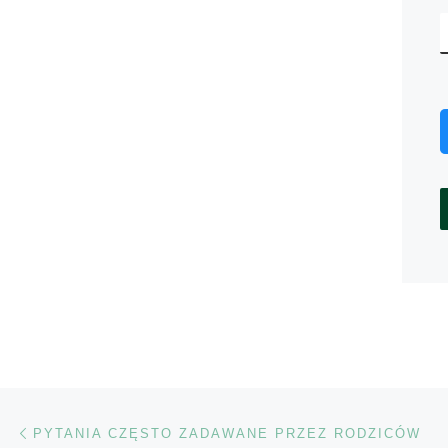
Nawigacja wpisu
Poprzedni wpis
PYTANIA CZĘSTO ZADAWANE PRZEZ RODZICÓW