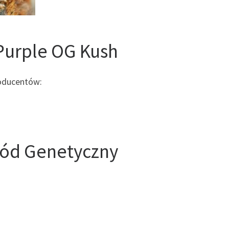
Purple OG Kush
roducentów:
wód Genetyczny